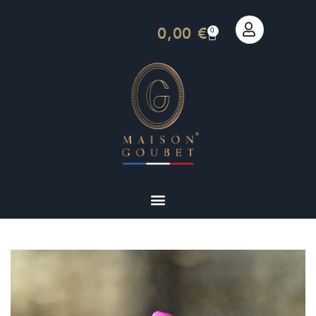
0,00
€
0
[weglot_switcher]