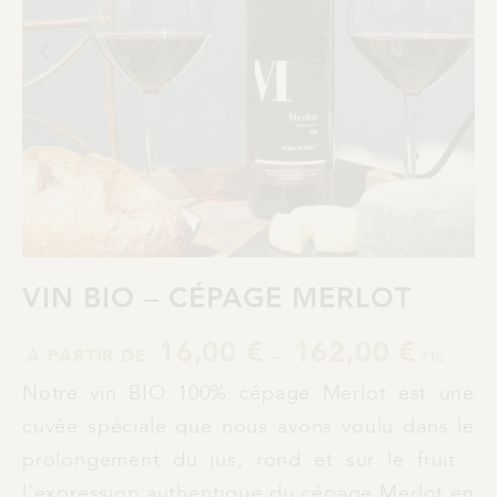
VIN BIO – CÉPAGE MERLOT
16,00
€
162,00
€
À PARTIR DE
–
TTC
Notre vin BIO 100% cépage Merlot est une
cuvée spéciale que nous avons voulu dans le
prolongement du jus, rond et sur le fruit :
l’expression authentique du cépage Merlot en