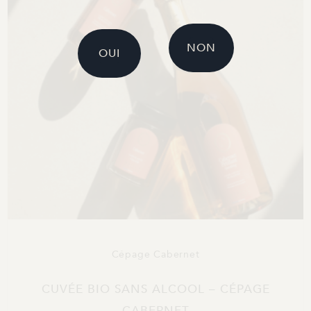
NON
OUI
Cépage Cabernet
CUVÉE BIO SANS ALCOOL – CÉPAGE
CABERNET