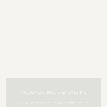
MOMENT IDÉAL DE DÉGUSTATION
Équilibré et fruité, notre vin cépage
Merlot est idéal en
accompagnement d’un magret de
canard, viandes rôties, repas épicés,
repas d’été ou encore fromages
corsés et picodons de la Drôme
ACCORDS METS & RAISINS
Découvrez nos recommandations de