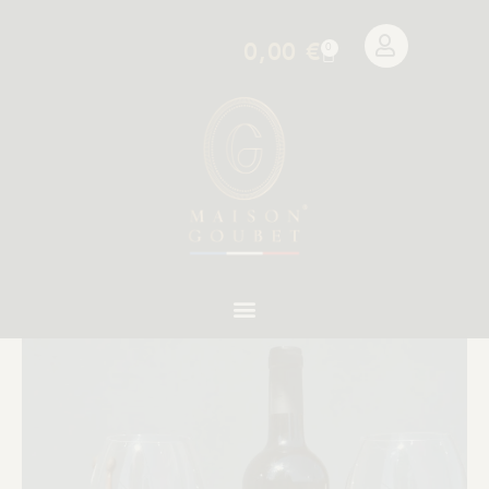
0,00
€
0
[weglot_switcher]