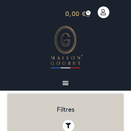
0,00
€
0
[weglot_switcher]
Filtres