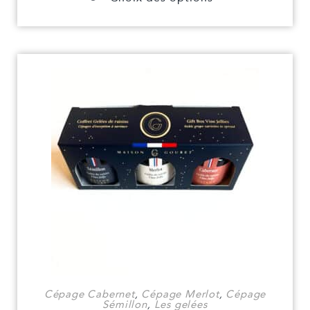
Cépage Cabernet
,
Cépage Merlot
,
Cépage
Sémillon
,
Les gelées